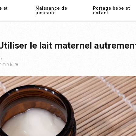
e et
Naissance de
Portage bebe et
jumeaux
enfant
Utiliser le lait maternel autremen
e
4 min à lire