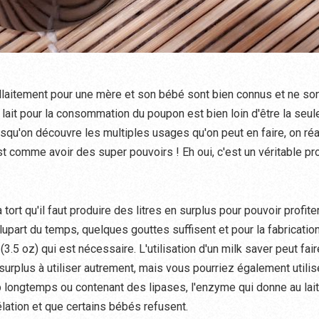
allaitement pour une mère et son bébé sont bien connus et ne son
u lait pour la consommation du poupon est bien loin d'être la seule
rsqu'on découvre les multiples usages qu'on peut en faire, on ré
est comme avoir des super pouvoirs ! Eh oui, c'est un véritable pr
ort qu'il faut produire des litres en surplus pour pouvoir profite
lupart du temps, quelques gouttes suffisent et pour la fabrication
(3.5 oz) qui est nécessaire. L'utilisation d'un milk saver peut fai
surplus à utiliser autrement, mais vous pourriez également utiliser
 longtemps ou contenant des lipases, l'enzyme qui donne au lait
lation et que certains bébés refusent.