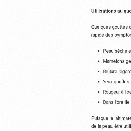
Utilisations au qu
Quelques gouttes de
rapide des symptô
Peau sèche e
Mamelons ger
Brûlure légère
Yeux gonflés
Rougeur à l'oe
Dans l'oreille
Puisque le lait mate
de la peau, être ut